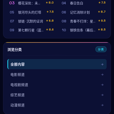
03
04
⭐
8.0
⭐
7.5
樱花深处：未寄出的信
春日告白
05
06
⭐
7.5
⭐
8.7
银河尽头的灯塔
记忆消除计划
07
08
⭐
6.8
⭐
9.5
锁链 · 沉默的证词
青春不打烊：星期五的告白
09
10
⭐
8.6
⭐
8.5
第七颗行星（蓝光珍藏版）
钢铁信条（幕后纪录）
浏览分类
分类
全部内容
电影频道
电视剧频道
综艺频道
动漫频道