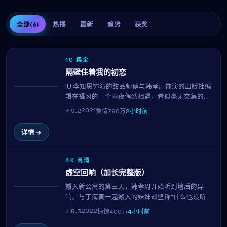
全部
(6)
热播
最新
趋势
获奖
10 集全
隔壁住着我的初恋
IU 李知恩饰演的甜品师傅与韩孝周饰演的出版社编
热播
辑在福冈的一个雨夜偶然相遇，看似毫无交集的两
个人，因为一封被错送的信、一首循环播放的旧
2021
⭐
9.2
爱情
790万
2小时前
歌、或是一只走失的猫，开始走进彼此的日常。这
部由罗泓轸执导的2021年作品，用克制而温柔的镜
详情 →
头语言，呈现了都市人之间最纯粹的悸动。
4K 高清
虚空回响（加长完整版）
搬入新公寓的第三天，韩孝周开始听到墙后的异
NEW
响。与丁海寅一起搬入的妹妹却坚称"什么也没听
到"。当真相终于显现，所有看似日常的细节都成了
2022
⭐
8.3
惊悚
400万
4小时前
恐惧的来源。林常树用极简的音效与克制的镜头，