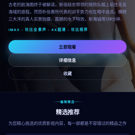
古老的航海图终于被解读，新垣结衣带领的探险队踏上前往无名
海域的旅程。然而朴信惠所代表的对手势力也在暗中追击。横跨
三大洋的真人实景拍摄、震撼的水下特效，新海诚用128分钟带
来一场视觉与情感的双重盛宴。
IMAX · 杜比全景声 · 4K超清 ·
杜比视界
立即观看
详细信息
收藏
编辑精选
精选推荐
为您精心挑选的优质影视内容，每一部都是不容错过的精品之作