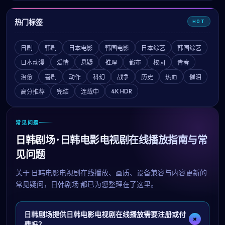
热门标签
HOT
日剧
韩剧
日本电影
韩国电影
日本综艺
韩国综艺
日本动漫
爱情
悬疑
推理
都市
校园
青春
治愈
喜剧
动作
科幻
战争
历史
热血
催泪
4K HDR
高分推荐
完结
连载中
常见问题
日韩剧场 · 日韩电影电视剧在线播放指南与常
见问题
关于
日韩电影电视剧在线播放
、画质、设备兼容与内容更新的
常见疑问，
日韩剧场
都已为您整理在了这里。
日韩剧场提供日韩电影电视剧在线播放需要注册或付
+
费吗？