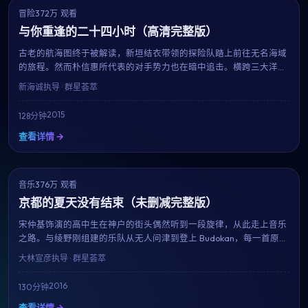
冒险
372万 观看
7.7
热播
与你重逢的二十四小时（高清完整版）
古老的航海图终于被解读，新垣结衣带领的探险队踏上前往无名海域
的旅程。然而朴信惠所代表的对手势力也在暗中追击。横跨三大洋的
真人实景拍摄、震撼的水下特效，新海诚用128分钟带来一场视觉与
新海诚
执导 · 群星荟萃
情感的双重盛宴。
2015
128分钟
查看详情 →
音乐
NEW
376万 观看
7.5
京都的夏天没有结束（未删减完整版）
宋仲基饰演的高中生在神户的街头偶然听到一段旋律，从此走上音乐
之路。与绫野刚组建的乐队从无人问津到登上 Budokan，每一首原创
歌曲都成为青春的注脚。大林宣彦用近乎纪录片的真实感，献给所有
大林宣彦
执导 · 群星荟萃
曾为梦想固执过的人。
2016
130分钟
查看详情 →