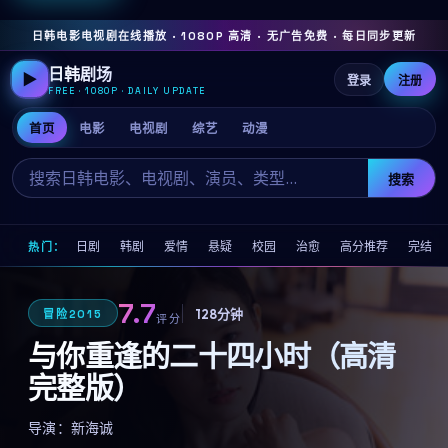
日韩电影电视剧在线播放 · 1080P 高清 · 无广告免费 · 每日同步更新
日韩剧场
▶
登录
注册
FREE · 1080P · DAILY UPDATE
首页
电影
电视剧
综艺
动漫
搜索
日剧
韩剧
爱情
悬疑
校园
治愈
高分推荐
完结
热门：
7.7
128分钟
冒险
2015
评分
与你重逢的二十四小时（高清
完整版）
导演：
新海诚