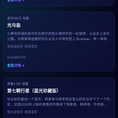
音乐
514万 观看
8.4
获奖
光与盐
小栗旬饰演的高中生在首尔的街头偶然听到一段旋律，从此走上音乐
之路。与韩素希组建的乐队从无人问津到登上 Budokan，每一首原创
歌曲都成为青春的注脚。奉俊昊用近乎纪录片的真实感，献给所有曾
奉俊昊
执导 · 群星荟萃
为梦想固执过的人。
2024
141分钟
查看详情 →
青春
2.5亿 观看
8.6
趋势
第七颗行星（蓝光珍藏版）
毕业前的最后一个夏天，韩素希与韩孝周在釜山的天台许下了一个约
定。这部2023年上映的青春佳作集结了韩素希、韩孝周、朴叙俊、长
泽雅美等当红演员，用147分钟的篇幅记录下属于十八岁的迷茫、勇
崔东勋
执导 · 群星荟萃
气与心动。