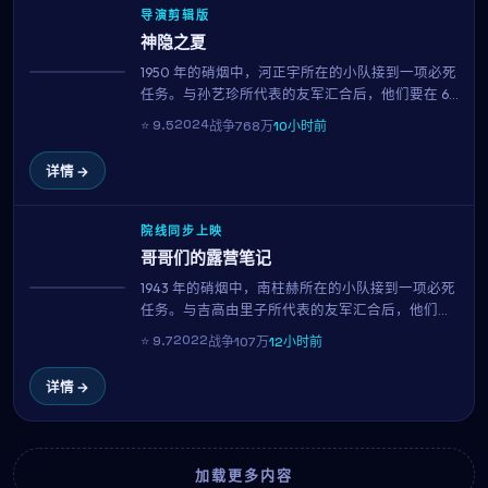
导演剪辑版
神隐之夏
1950 年的硝烟中，河正宇所在的小队接到一项必死
热播
任务。与孙艺珍所代表的友军汇合后，他们要在 62
小时内完成不可能。李俊益以克制的笔触，呈现了
2024
⭐
9.5
战争
768万
10小时前
战争中最微小却最珍贵的人性微光。
详情 →
院线同步上映
哥哥们的露营笔记
1943 年的硝烟中，南柱赫所在的小队接到一项必死
NEW
任务。与吉高由里子所代表的友军汇合后，他们要
在 88 小时内完成不可能。罗泓轸以克制的笔触，
2022
⭐
9.7
战争
107万
12小时前
呈现了战争中最微小却最珍贵的人性微光。
详情 →
加载更多内容