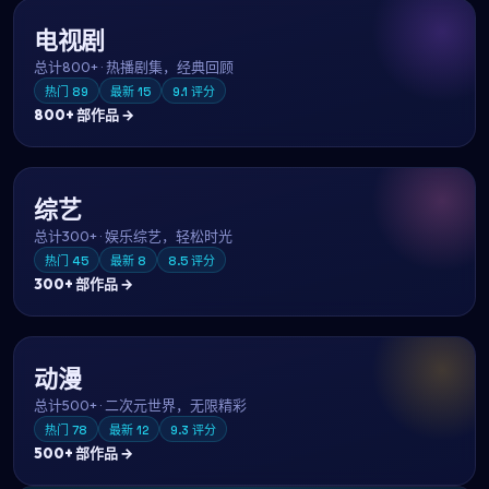
电视剧
总计
800+
·
热播剧集，经典回顾
热门
89
最新
15
9.1
评分
800+
部作品 →
综艺
总计
300+
·
娱乐综艺，轻松时光
热门
45
最新
8
8.5
评分
300+
部作品 →
动漫
总计
500+
·
二次元世界，无限精彩
热门
78
最新
12
9.3
评分
500+
部作品 →