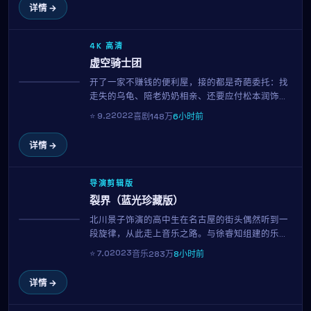
呈现一部令人后劲十足的心理惊悚片。
详情 →
4K 高清
虚空骑士团
开了一家不赚钱的便利屋，接的都是奇葩委托：找
获奖
走失的乌龟、陪老奶奶相亲、还要应付松本润饰演
的房东讨房租。南柱赫用招牌的呆萌表演，把一地
2022
⭐
9.2
喜剧
148万
6小时前
鸡毛的生活过出了笑中带泪的味道。金知云的喜剧
调度举重若轻，看完只想再看一遍。
详情 →
导演剪辑版
裂界（蓝光珍藏版）
北川景子饰演的高中生在名古屋的街头偶然听到一
趋势
段旋律，从此走上音乐之路。与徐睿知组建的乐队
从无人问津到登上 Budokan，每一首原创歌曲都成
2023
⭐
7.0
音乐
283万
8小时前
为青春的注脚。李焕庆用近乎纪录片的真实感，献
给所有曾为梦想固执过的人。
详情 →